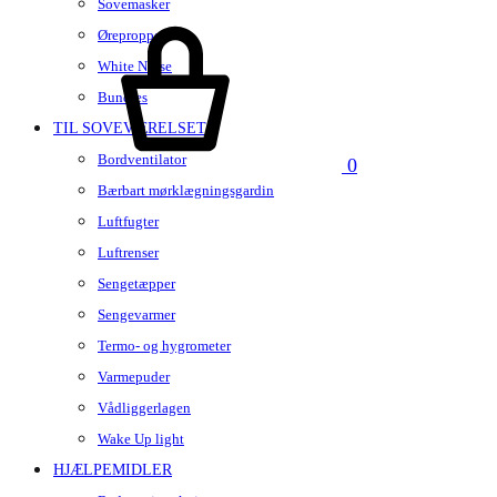
Sovemasker
Kurv
Ørepropper
White Noise
Bundles
TIL SOVEVÆRELSET
Bordventilator
0
Bærbart mørklægningsgardin
Luftfugter
Luftrenser
Sengetæpper
Sengevarmer
Termo- og hygrometer
Varmepuder
Vådliggerlagen
Wake Up light
HJÆLPEMIDLER