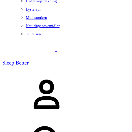
Bedre vejrtrækning
Lysterapi
Mod snorken
Naturlige sovemidler
Til rejsen
Sleep Better
Sign
in
Søg