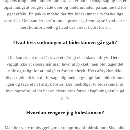
sagtens bruge den i undermunden. Det er lidt en smagssag og det er
også muligt at bruge i både over og undermunden på samme tid for
øget effekt. En pakke indeholder fire bideskinner i to forskellige
størrelser. Det handler derfor om at prøve sig frem og se hvad der er
mest komfortabelt og hvad der virker bedst for en.
Hvad hvis støbningen af bideskinnen går galt?
Det kan ske at man får lavet et dårligt eller skævt aftryk. Det er
vigtigt ikke at stresse når man laver aftrykket, men blot tager det
stille og roligt for at undgå et forkert aftryk. Hvis aftrykket ikke
bliver optimalt kan du forsøge dig med at genopbløde bideskinnen
igen og tage et nyt aftryk forfra. Der medfølger to bideskinner af
hver størrelse, så du har en ekstra hvis første afstøbning skulle gå
galt.
Hvordan rengøre jeg bideskinnen?
Man bør være omhyggelig med rengøring af bideskinne. Skyl altid