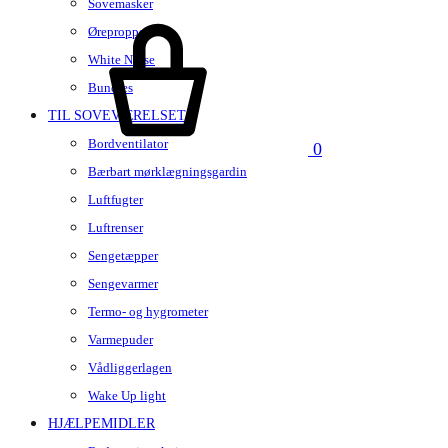
Sovemasker
Kurv
Ørepropper
White Noise
Bundles
TIL SOVEVÆRELSET
Bordventilator
0
Bærbart mørklægningsgardin
Luftfugter
Luftrenser
Sengetæpper
Sengevarmer
Termo- og hygrometer
Varmepuder
Vådliggerlagen
Wake Up light
HJÆLPEMIDLER