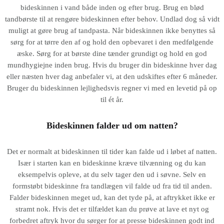
bideskinnen i vand både inden og efter brug. Brug en blød
tandbørste til at rengøre bideskinnen efter behov. Undlad dog så vidt
muligt at gøre brug af tandpasta. Når bideskinnen ikke benyttes så
sørg for at tørre den af og hold den opbevaret i den medfølgende
æske. Sørg for at børste dine tænder grundigt og hold en god
mundhygiejne inden brug. Hvis du bruger din bideskinne hver dag
eller næsten hver dag anbefaler vi, at den udskiftes efter 6 måneder.
Bruger du bideskinnen lejlighedsvis regner vi med en levetid på op
til ét år.
Bideskinnen falder ud om natten?
Det er normalt at bideskinnen til tider kan falde ud i løbet af natten.
Især i starten kan en bideskinne kræve tilvænning og du kan
eksempelvis opleve, at du selv tager den ud i søvne. Selv en
formstøbt bideskinne fra tandlægen vil falde ud fra tid til anden.
Falder bideskinnen meget ud, kan det tyde på, at aftrykket ikke er
stramt nok. Hvis det er tilfældet kan du prøve at lave et nyt og
forbedret aftryk hvor du sørger for at presse bideskinnen godt ind