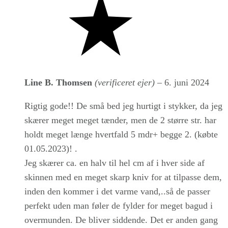
5
out
of
5
Line B. Thomsen
(verificeret ejer)
–
6. juni 2024
Rigtig gode!! De små bed jeg hurtigt i stykker, da jeg
skærer meget meget tænder, men de 2 større str. har
holdt meget længe hvertfald 5 mdr+ begge 2. (købte
01.05.2023)! .
Jeg skærer ca. en halv til hel cm af i hver side af
skinnen med en meget skarp kniv for at tilpasse dem,
inden den kommer i det varme vand,..så de passer
perfekt uden man føler de fylder for meget bagud i
overmunden. De bliver siddende. Det er anden gang