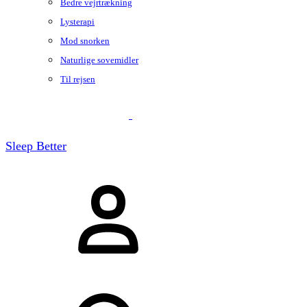
Bedre vejrtrækning
Lysterapi
Mod snorken
Naturlige sovemidler
Til rejsen
Sleep Better
Sign
in
Søg