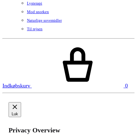
Lysterapi
Mod snorken
Naturlige sovemidler
Til rejsen
Indkøbskurv
0
Luk
Privacy Overview