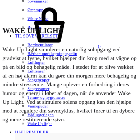
Sovemasker
Kurv
Ørepropper
White Noise
Bundles
WAKE UP LIGHT
TIL SOVEVÆRELSET
Bordventilator
0
Wake Up Light simulerer en naturlig solopgang ved
Bærbart mørklægningsgardin
gradvist at lysne, hvilket hjælper din krop med at vågne op
Luftfugter
på en blid og behagelig måde. I stedet for at blive vækket
Luftrenser
af en høj alarm kan du gøre din morgen mere behagelig og
Sengetæpper
mindre stressende. Mange oplever en forbedring i deres
Sengevarmer
humør og energi i løbet af dagen, når de anvender Wake
Termo- og hygrometer
Up Light. Ved at simulere solens opgang kan den hjælpe
Varmepuder
med at regulere din søvncyklus, hvilket fører til en dybere
Vådliggerlagen
og mere restituerende søvn.
Wake Up light
HJÆLPEMIDLER