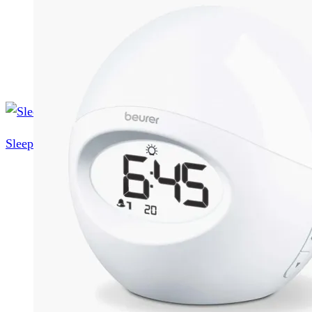
Bedre vejrtrækning
Lysterapi
Mod snorken
Naturlige sovemidler
Til rejsen
Sleep Better
Sign
in
Søg