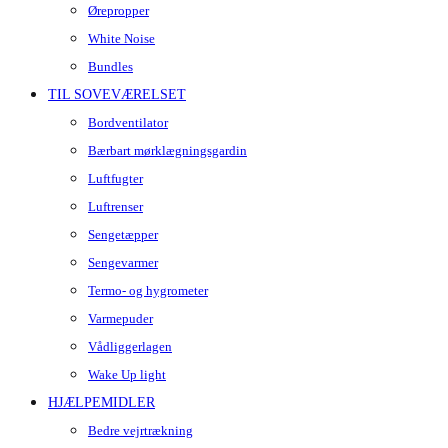
Ørepropper
White Noise
Bundles
TIL SOVEVÆRELSET
Bordventilator
Bærbart mørklægningsgardin
Luftfugter
Luftrenser
Sengetæpper
Sengevarmer
Termo- og hygrometer
Varmepuder
Vådliggerlagen
Wake Up light
HJÆLPEMIDLER
Bedre vejrtrækning