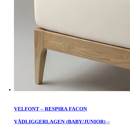
VELFONT – RESPIRA FACON
VÅDLIGGERLAGEN (BABY/JUNIOR) –