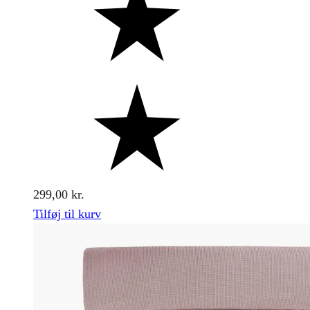
Rated
5.00
out
of
5
299,00
kr.
Tilføj til kurv