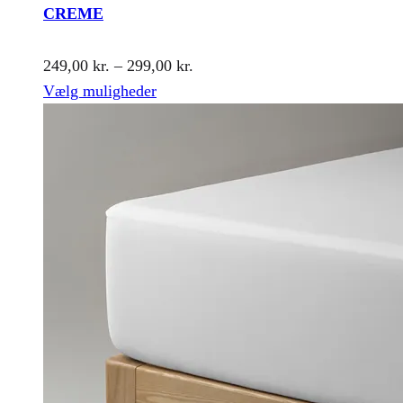
CREME
Prisinterval:
249,00
kr.
–
299,00
kr.
Dette
249,00 kr.
Vælg muligheder
vare
til
har
299,00 kr.
flere
varianter.
Mulighederne
kan
vælges
på
varesiden