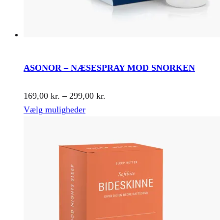
ASONOR – NÆSESPRAY MOD SNORKEN
Prisinterval:
169,00
kr.
–
299,00
kr.
Dette
169,00 kr.
Vælg muligheder
vare
til
har
299,00 kr.
flere
varianter.
Mulighederne
kan
vælges
på