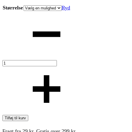
249,00 kr.
Størrelse
Ryd
til
Antal
299,00 kr.
Tilføj til kurv
Fragt fra 29 kr. Gratis over 299 kr.