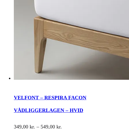
varesiden
VELFONT – RESPIRA FACON
VÅDLIGGERLAGEN – HVID
Prisinterval:
349,00
kr.
–
549,00
kr.