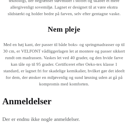
teknologi, der begrænser støvmider i stoffet og skaber et mere
allergivenligt sovemiljø. Lagnet er designet til at være ekstra
slidstærkt og holder bedre på farven, selv efter gentagne vaske.
Nem pleje
Med en høj kant, der passer til både boks- og springmadrasser op til
30 cm, er VELFONT vådliggerlagen let at montere og passer sikkert
rundt om madrassen. Vaskes let ved 40 grader, og den hvide farve
kan tåle op til 95 grader. Certificeret efter Oeko-tex klasse 1
standard, er lagnet fri for skadelige kemikalier, hvilket gør det ideelt
for dem, der ønsker en miljøvenlig og sund løsning uden at gå på
kompromis med komforten.
Anmeldelser
Der er endnu ikke nogle anmeldelser.