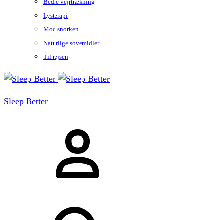
Bedre vejrtrækning
Lysterapi
Mod snorken
Naturlige sovemidler
Til rejsen
Sleep Better
Sign
in
Søg