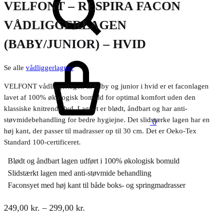
VELFONT – RESPIRA FACON
VÅDLIGGERLAGEN
(BABY/JUNIOR) – HVID
Kurv
Se alle
vådliggerlagner
VELFONT vådliggerlagen til baby og junior i hvid er et faconlagen
lavet af 100% økologisk bomuld for optimal komfort uden den
klassiske knitrende lyd. Lagnet er blødt, åndbart og har anti-
støvmidebehandling for bedre hygiejne. Det slidstærke lagen har en
0
høj kant, der passer til madrasser op til 30 cm. Det er Oeko-Tex
Standard 100-certificeret.
Blødt og åndbart lagen udført i 100% økologisk bomuld
Slidstærkt lagen med anti-støvmide behandling
Faconsyet med høj kant til både boks- og springmadrasser
Prisinterval:
249,00
kr.
–
299,00
kr.