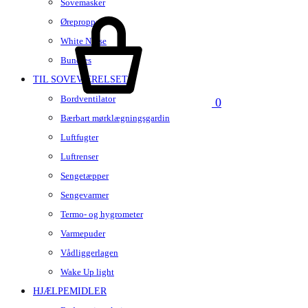
Sovemasker
Kurv
Ørepropper
White Noise
Bundles
TIL SOVEVÆRELSET
Bordventilator
0
Bærbart mørklægningsgardin
Luftfugter
Luftrenser
Sengetæpper
Sengevarmer
Termo- og hygrometer
Varmepuder
Vådliggerlagen
Wake Up light
HJÆLPEMIDLER