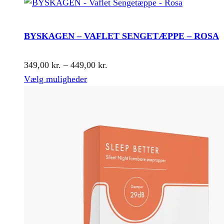
BYSKAGEN – VAFLET SENGETÆPPE – ROSA
Prisinterval:
349,00
kr.
–
449,00
kr.
Dette
349,00 kr.
Vælg muligheder
vare
til
har
449,00 kr.
flere
varianter.
Mulighederne
kan
vælges
på
varesiden